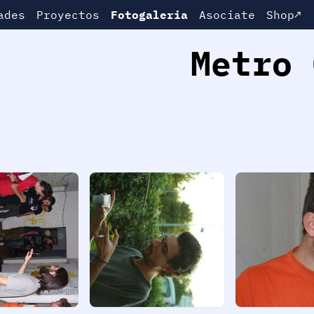
ades
Proyectos
Fotogaleria
Asociate
Shop↗
Metro 