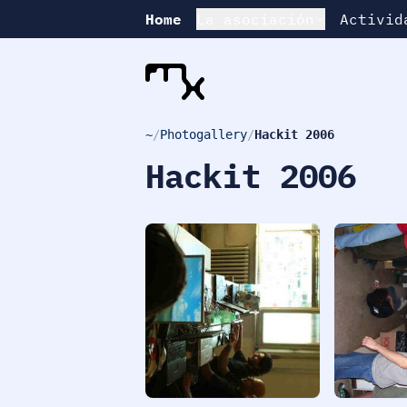
Home
La asociación
Activid
~
/
Photogallery
/
Hackit 2006
Hackit 2006