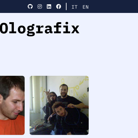
IT
EN
Olografix
_