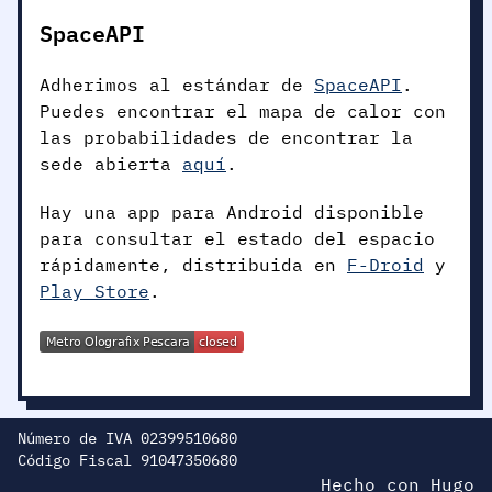
SpaceAPI
Adherimos al estándar de
SpaceAPI
.
Puedes encontrar el mapa de calor con
las probabilidades de encontrar la
sede abierta
aquí
.
Hay una app para Android disponible
para consultar el estado del espacio
rápidamente, distribuida en
F-Droid
y
Play Store
.
Número de IVA 02399510680
Código Fiscal 91047350680
Hecho con
H
ugo