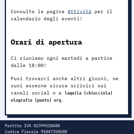
Consulta la pagina
Attività
per il
calendario degli eventi!
Orari di apertura
Ci riuniamo ogni martedì a partire
dalle 18:00!
Puoi trovarci anche altri giorni, se
vuoi esserne sicurə scrivici sui
canali social o a
laquila [chiocciola]
.
olografix [punto] org
Partita IVA 02399510680
Codice Fiscale 91047350680